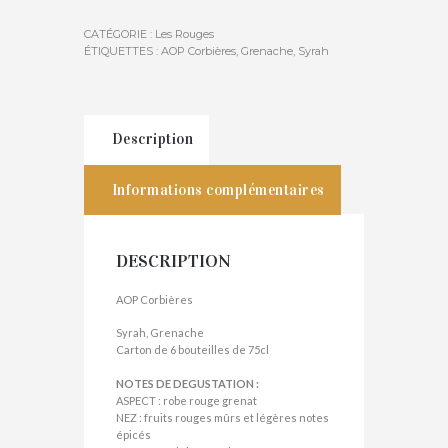
CATÉGORIE :
Les Rouges
ÉTIQUETTES :
AOP Corbières
,
Grenache
,
Syrah
Description
Informations complémentaires
DESCRIPTION
AOP Corbières
Syrah, Grenache
Carton de 6 bouteilles de 75cl
NOTES DE DEGUSTATION :
ASPECT : robe rouge grenat
NEZ : fruits rouges mûrs et légères notes
épicés