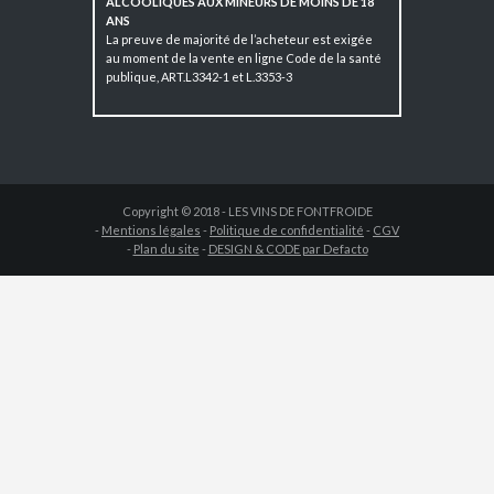
ALCOOLIQUES AUX MINEURS DE MOINS DE 18
ANS
La preuve de majorité de l’acheteur est exigée
au moment de la vente en ligne Code de la santé
publique, ART.L3342-1 et L.3353-3
Copyright © 2018 - LES VINS DE FONTFROIDE
-
Mentions légales
-
Politique de confidentialité
-
CGV
-
Plan du site
-
DESIGN & CODE par Defacto