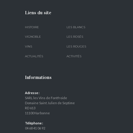
Liens du site
HISTOIRE
LES BLANCS
VIGNOBLE
LES ROSÉS
VINS
LES ROUGES
ACTUALITÉS
ACTIVITÉS
Informations
Adresse :
SARL les Vins de Fontfroide
Domaine Saint Julien de Septime
RD 613
11100 Narbonne
Téléphone :
04 68 41 06 92