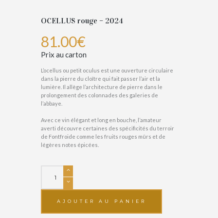
OCELLUS rouge – 2024
81.00
€
Prix au carton
L’ocellus ou petit oculus est une ouverture circulaire
dans la pierre du cloître qui fait passer l’air et la
lumière. Il allège l’architecture de pierre dans le
prolongement des colonnades des galeries de
l’abbaye.
Avec ce vin élégant et long en bouche, l’amateur
averti découvre certaines des spécificités du terroir
de Fontfroide comme les fruits rouges mûrs et de
légères notes épicées.
quantité
de
OCELLUS
rouge
AJOUTER AU PANIER
-
2024