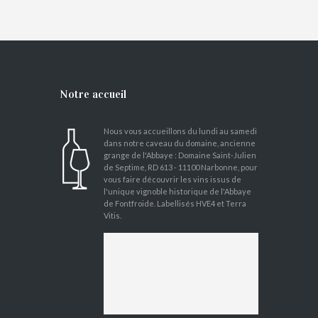
Prix au carton
AJOUTER AU PANIER
Notre accueil
Nous vous accueillons du lundi au samedi
dans notre caveau du domaine, ancienne
grange de l'Abbaye : Domaine Saint-Julien
de Septime, RD 613 - 11100 Narbonne, pour
vous faire découvrir les vins issus de
l'unique vignoble historique de l'Abbaye
de Fontfroide. Labellisés HVE4 et Terra
Vitis.