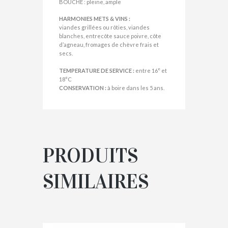
BOUCHE : pleine, ample
HARMONIES METS & VINS :
viandes grillées ou rôties, viandes
blanches, entrecôte sauce poivre, côte
d’agneau, fromages de chèvre frais et
secs.
TEMPERATURE DE SERVICE :
entre 16° et
18°C
CONSERVATION :
à boire dans les 5 ans.
PRODUITS
SIMILAIRES