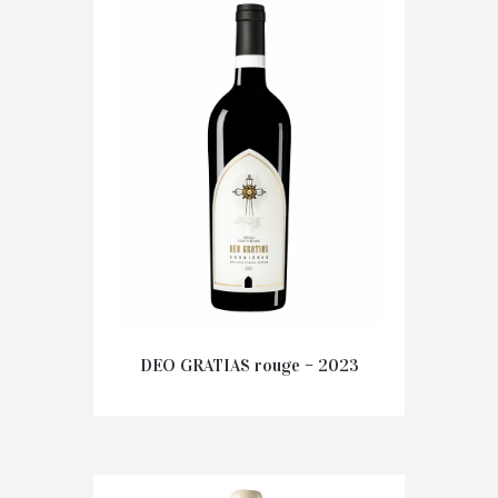
97.30
€
Prix au carton
AJOUTER AU PANIER
DEO GRATIAS rouge – 2023
126.00
€