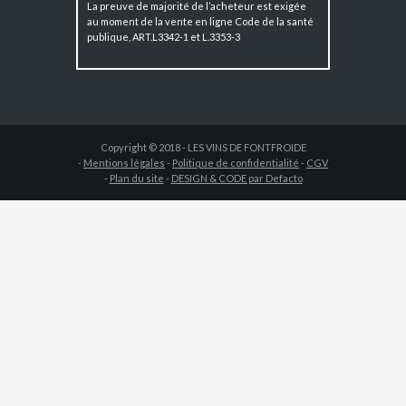
La preuve de majorité de l’acheteur est exigée
au moment de la vente en ligne Code de la santé
publique, ART.L3342-1 et L.3353-3
Copyright © 2018 - LES VINS DE FONTFROIDE
-
Mentions légales
-
Politique de confidentialité
-
CGV
-
Plan du site
-
DESIGN & CODE par Defacto