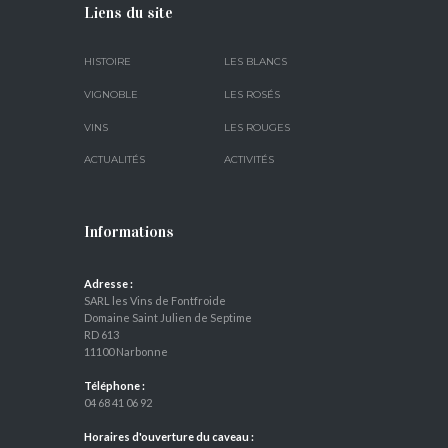
Liens du site
HISTOIRE
LES BLANCS
VIGNOBLE
LES ROSÉS
VINS
LES ROUGES
ACTUALITÉS
ACTIVITÉS
Informations
Adresse :
SARL les Vins de Fontfroide
Domaine Saint Julien de Septime
RD 613
11100 Narbonne
Téléphone :
04 68 41 06 92
Horaires d'ouverture du caveau :