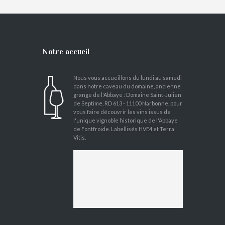
Notre accueil
Nous vous accueillons du lundi au samedi
dans notre caveau du domaine, ancienne
grange de l'Abbaye : Domaine Saint-Julien
de Septime, RD 613 - 11100 Narbonne, pour
vous faire découvrir les vins issus de
l'unique vignoble historique de l'Abbaye
de Fontfroide. Labellisés HVE4 et Terra
Vitis.