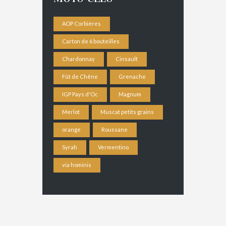
AOP Corbières
Carton de 6 bouteilles
Chardonnay
Cinsault
Fût de Chêne
Grenache
IGP Pays d'Oc
Magnum
Merlot
Muscat petits grains
orange
Roussane
Syrah
Vermentino
via hominis