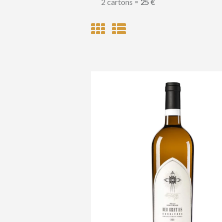
2 cartons =
25 €